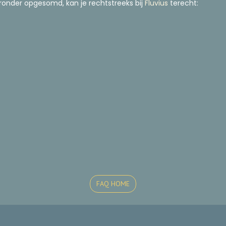
eronder opgesomd, kan je rechtstreeks bij
Fluvius
terecht:
FAQ HOME